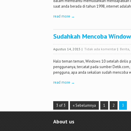
dalam membantu memudahkan mendapatkan inf
saat anda berada di tahun 1998, internet adalah
read more →
Sudahkah Mencoba Window
Agustus 14, 2015
|
Tidak ada komentar
|
Berita
,
Halo teman teman, Windows 10 setelah dirilis 
penggunanya, tercatat pada sumber Detik.com,
pengguna, apa anda sekalian sudah mencoba w
read more →
3 of 3
« Sebelumnya
1
2
3
About us