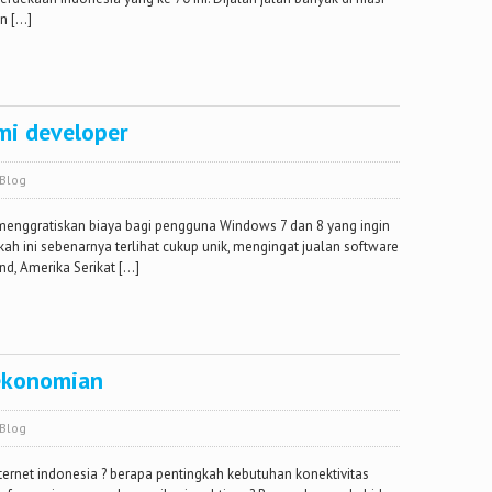
n […]
mi developer
Blog
enggratiskan biaya bagi pengguna Windows 7 dan 8 yang ingin
 ini sebenarnya terlihat cukup unik, mengingat jualan software
d, Amerika Serikat […]
rekonomian
Blog
ternet indonesia ? berapa pentingkah kebutuhan konektivitas