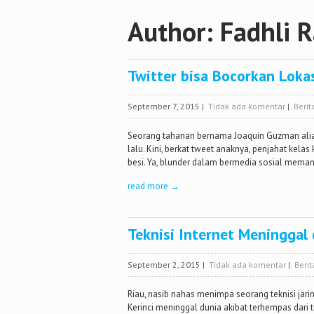
Author:
Fadhli R
Twitter bisa Bocorkan Loka
September 7, 2015
|
Tidak ada komentar
|
Berit
Seorang tahanan bernama Joaquin Guzman alias 
lalu. Kini, berkat tweet anaknya, penjahat kela
besi. Ya, blunder dalam bermedia sosial meman
read more →
Teknisi Internet Meninggal
September 2, 2015
|
Tidak ada komentar
|
Berit
Riau, nasib nahas menimpa seorang teknisi jari
Kerinci meninggal dunia akibat terhempas dari 