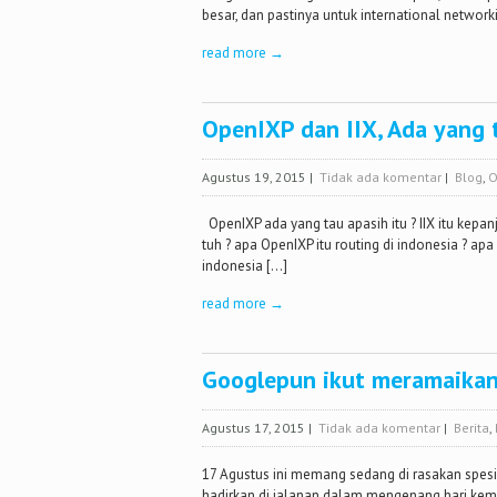
besar, dan pastinya untuk international networki
read more →
OpenIXP dan IIX, Ada yang 
Agustus 19, 2015
|
Tidak ada komentar
|
Blog
,
O
OpenIXP ada yang tau apasih itu ? IIX itu kepa
tuh ? apa OpenIXP itu routing di indonesia ? a
indonesia […]
read more →
Googlepun ikut meramaikan
Agustus 17, 2015
|
Tidak ada komentar
|
Berita
,
17 Agustus ini memang sedang di rasakan spesia
hadirkan di jalanan dalam mengenang hari kemer