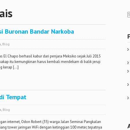
ais
si Buronan Bandar Narkoba
a
,
Blog
El Chapo berhasil kabur dari penjara Meksiko sejak Juli 2015
s kakap itu kemungkinan harus kembali mendekam di balik jeruji
g kerap […]
 di Tempat
a
,
Blog
ngan internet, Odon Robert (35) warga Jalan Seminai Pangkalan
tiang tower jaringan WiFi dengan ketinggian 100 meter, tepatnya