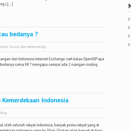
ng ( […]
tau bedanya ?
nline Server dan Networking
njangan dari Indonesia Internet Exchange. nah kalau OpenIXP apa
pa bedanya sama IIX ? mengapa sampai ada 2 ruangan routing
 Kemerdekaan Indonesia
Blog
l oleh seluruh rakyat indonesia, banyak pesta rakyat yang di
dekaan indonesia yang ke 70 ini. Dijalan jalan banyak di hiasi