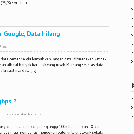
(29/8) sore lalu […]
r Google, Data hilang
Blog
 data center belgia banyak kehilangan data, dikarenakan ketidak
, dan alhasil banyak harddisk yang rusak. Memang sekelas data
a krusial nya data […]
gbps ?
nline Server dan Networking
ang anda bisa rasakan paling tinggi 100mbps dengan FO dan
i penulis mau membahas mengenai router untuk network sekala