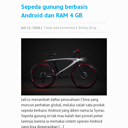
Sepeda gunung berbasis
Android dan RAM 4 GB
Juli 11, 2016
|
Tidak ada komentar
|
Berita
,
Blog
LeEco menambah daftar perusahaan China yang
muncuri perhatian global, melalui salah satu produk
sepeda berbasis Andriod yang diberi nama Le Syvrac.
Sepeda gunung ini tak mau kalah dari ponsel pintar
lainnya, karena ia memakai sistem operasi Andriod
yang bisa dioperasikan […]